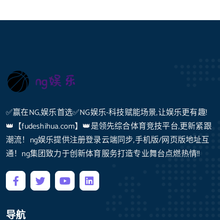
✅赢在NG,娱乐首选✅NG娱乐-科技赋能场景,让娱乐更有趣!
👑【fudeshihua.com】👑是领先综合体育竞技平台,更新紧跟
潮流！ng娱乐提供注册登录云端同步,手机版/网页版地址互
通！ng集团致力于创新体育服务打造专业舞台点燃热情!!
导航