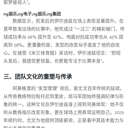
耶罗接班人"。
ng娱乐,ng电子,ng娱乐,ng集团
数据显示，剪发后的伊尔迪兹在场上表现显著提升。在
意甲首发出场的比赛中，他完成过 "一过三" 的精彩破门，传
球成功率从 68% 提升至 82%，地面对抗成功率也从 45% 提
高到 58%。更重要的是，发型的改变似乎激发了他的自信
心。在接受《米兰体育报》采访时，伊尔迪兹坦言："剪短
头发后，我感觉更轻盈，也更能专注于比赛本身"。
三、团队文化的重塑与传承
阿莱格里的 "发型管理" 背后，是尤文百年传统的延续。
从传奇教练特拉帕托尼到里皮，斑马军团始终强调纪律与形
象的统一。这种文化在伊尔迪兹身上得到完美体现：他不仅
听从教练指示改变形象，更在球场上用表现证明自己。2025
年续约时，尤文为他提供顶级薪资，正是看中其技术能力与