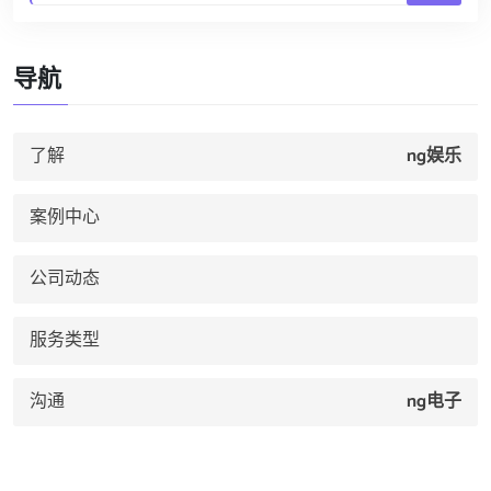
导航
了解
ng娱乐
案例中心
公司动态
服务类型
沟通
ng电子