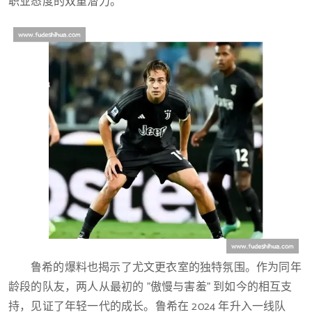
职业态度的双重潜力。
鲁希的爆料也揭示了尤文更衣室的独特氛围。作为同年
龄段的队友，两人从最初的 "傲慢与害羞" 到如今的相互支
持，见证了年轻一代的成长。鲁希在 2024 年升入一线队