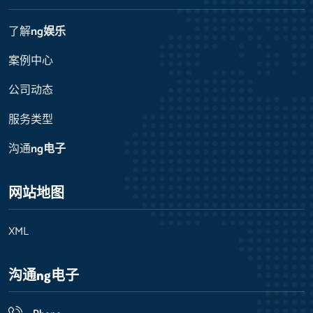
了解
ng娱乐
案例中心
公司动态
服务类型
沟通
ng电子
网站地图
XML
沟通
ng电子