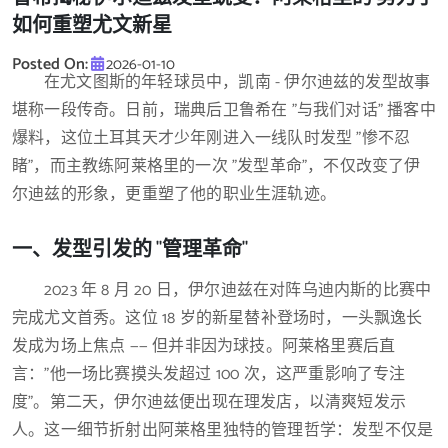
如何重塑尤文新星
Posted On:
2026-01-10
在尤文图斯的年轻球员中，凯南 - 伊尔迪兹的发型故事
堪称一段传奇。日前，瑞典后卫鲁希在 "与我们对话" 播客中
爆料，这位土耳其天才少年刚进入一线队时发型 "惨不忍
睹"，而主教练阿莱格里的一次 "发型革命"，不仅改变了伊
尔迪兹的形象，更重塑了他的职业生涯轨迹。
一、发型引发的 "管理革命"
2023 年 8 月 20 日，伊尔迪兹在对阵乌迪内斯的比赛中
完成尤文首秀。这位 18 岁的新星替补登场时，一头飘逸长
发成为场上焦点 —— 但并非因为球技。阿莱格里赛后直
言："他一场比赛摸头发超过 100 次，这严重影响了专注
度"。第二天，伊尔迪兹便出现在理发店，以清爽短发示
人。这一细节折射出阿莱格里独特的管理哲学：发型不仅是