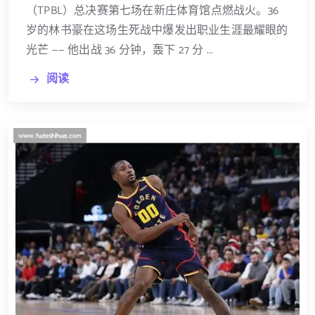
（TPBL）总决赛第七场在新庄体育馆点燃战火。36
岁的林书豪在这场生死战中爆发出职业生涯最耀眼的
光芒 —— 他出战 36 分钟，轰下 27 分 ...
阅读