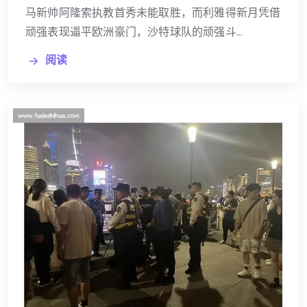
马新帅阿隆索执教首秀未能取胜，而利雅得新月凭借
顽强表现逼平欧洲豪门，沙特球队的顽强斗...
阅读