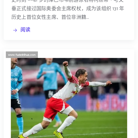
史时刻 ——41 岁的津巴布韦前游泳名将柯丝蒂・考文
垂正式接过国际奥委会主席权杖，成为该组织 131 年
历史上首位女性主席、首位非洲籍...
阅读