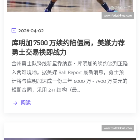
2026-04-02
库明加 7500 万续约陷僵局，美媒力荐
勇士交易换即战力
金州勇士队锋线新星乔纳森・库明加的续约谈判正陷
入两难境地。据美媒 Ball Report 最新消息，勇士预
计将与库明加达成一份三年 6000 万 - 7500 万美元的
短期合同，采用 2+1 结构（最...
阅读